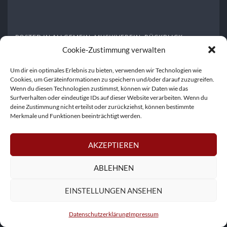
POSTED IN
ALLGEMEIN
,
MUSIKVEREIN
,
RÜCKBLICK
Cookie-Zustimmung verwalten
Um dir ein optimales Erlebnis zu bieten, verwenden wir Technologien wie
© Copyright 2026 –
Musikverein Altenstadt
Cookies, um Geräteinformationen zu speichern und/oder darauf zuzugreifen.
Wenn du diesen Technologien zustimmst, können wir Daten wie das
Wisteria Theme by
WPFriendship
⋅
Powered by
WordPress
Surfverhalten oder eindeutige IDs auf dieser Website verarbeiten. Wenn du
deine Zustimmung nicht erteilst oder zurückziehst, können bestimmte
Merkmale und Funktionen beeinträchtigt werden.
AKZEPTIEREN
ABLEHNEN
EINSTELLUNGEN ANSEHEN
Datenschutzerklärung
Impressum