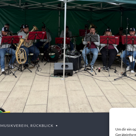
,
MUSIKVEREIN
,
RÜCKBLICK
Um dir ein o
Geräteinform